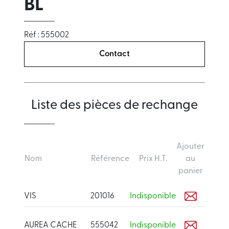
BL
Réf : 555002
Contact
Liste des pièces de rechange
Ajouter
Nom
Référence
Prix H.T.
au
panier
VIS
201016
Indisponible
AUREA CACHE
555042
Indisponible