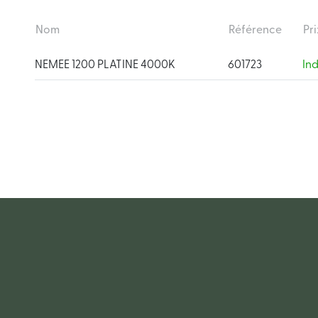
Nom
Référence
Pri
NEMEE 1200 PLATINE 4000K
601723
In