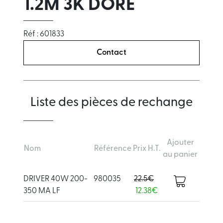
1.2M 3K DORE
Réf : 601833
Contact
Liste des pièces de rechange
Ajouter
Nom
Référence
Prix H.T.
au panier
DRIVER 40W 200-
980035
22.5€
350 MA LF
12.38€