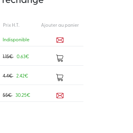
e rechange
Prix H.T.
Ajouter au panier
Indisponible
1.15€
0.63€
4.4€
2.42€
55€
30.25€