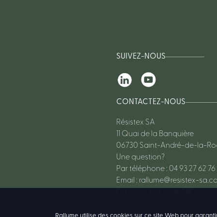
SUIVEZ-NOUS
CONTACTEZ-NOUS
Résistex SA
11 Quai de la Banquière
06730 Saint-André-de-la-R
Une question?
Par téléphone : 04 93 27 62 76
Email :
rallume@resistex-sa.c
Ou consulter notre FAQ
Rallume utilise des cookies sur ce site Web pour garanti