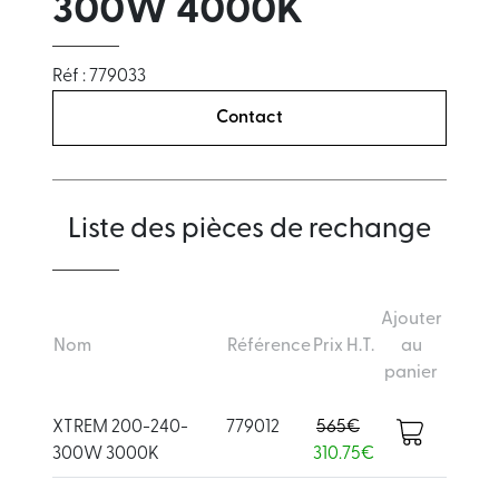
300W 4000K
Réf : 779033
Contact
Liste des pièces de rechange
Ajouter
Nom
Référence
Prix H.T.
au
panier
XTREM 200-240-
779012
565€
300W 3000K
310.75€