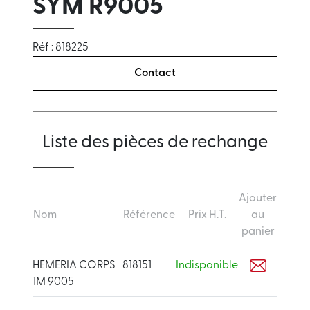
SYM R9005
Réf : 818225
Contact
Liste des pièces de rechange
Ajouter
Nom
Référence
Prix H.T.
au
panier
HEMERIA CORPS
818151
Indisponible
1M 9005