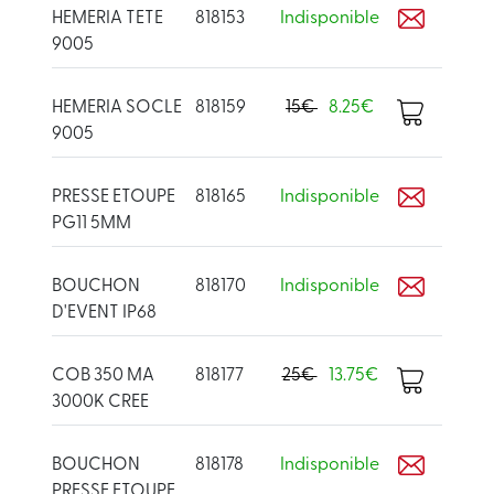
HEMERIA TETE
818153
Indisponible
9005
HEMERIA SOCLE
818159
15€
8.25€
9005
PRESSE ETOUPE
818165
Indisponible
PG11 5MM
BOUCHON
818170
Indisponible
D'EVENT IP68
COB 350 MA
818177
25€
13.75€
3000K CREE
BOUCHON
818178
Indisponible
PRESSE ETOUPE