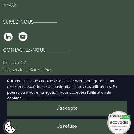
FAQ
SUIVEZ-NOUS
CONTACTEZ-NOUS
Résistex SA
11 Quai de la Banquière
06730 Saint-André-de-la-Roche
Rallume utilise des cookies sur ce site Web pour garantir une
Une question?
excellente expérience de navigation à tous ses utilisateurs. En
Par téléphone : 04 93 27 62 76
poursuivant votre navigation, vous acceptez l’utilisation de
cookies.
Cliquez ici pour en savoir plus
Email :
rallume@resistex-sa.com
Ou consulter notre FAQ
© 2025 Résistex -
www.resistex-sa.com
- Design:
www.studiokastle.com