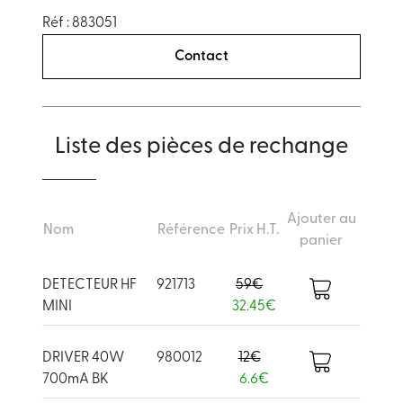
Réf : 883051
Contact
Liste des pièces de rechange
Ajouter au
Nom
Référence
Prix H.T.
panier
DETECTEUR HF
921713
59€
MINI
32.45€
DRIVER 40W
980012
12€
700mA BK
6.6€