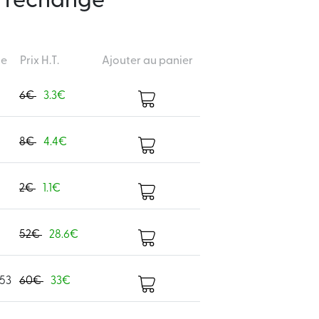
e rechange
ce
Prix H.T.
Ajouter au panier
6€
3.3€
8€
4.4€
2€
1.1€
52€
28.6€
53
60€
33€