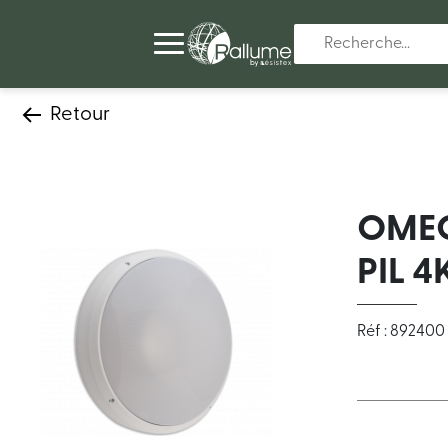
Retour
OMEG
PIL 4
Réf : 892400