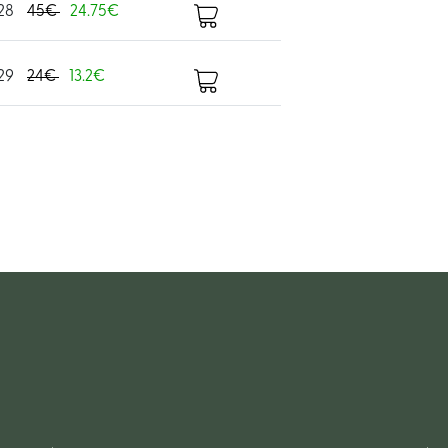
28
45€
24.75€
29
24€
13.2€