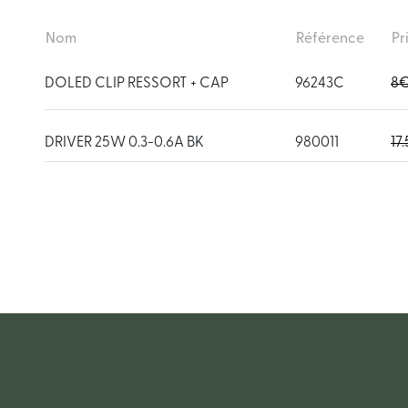
Nom
Référence
Pr
DOLED CLIP RESSORT + CAP
96243C
8
DRIVER 25W 0.3-0.6A BK
980011
17