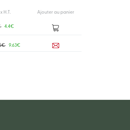
ix H.T.
Ajouter au panier
€
4.4€
.5€
9.63€