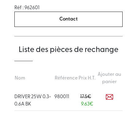
Réf : 962601
Contact
Liste des pièces de rechange
Ajouter au
Nom
Référence
Prix H.T.
panier
DRIVER 25W 0.3-
980011
17.5€
0.6A BK
9.63€