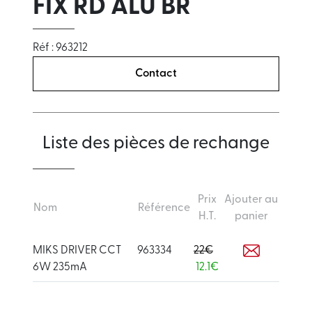
FIX RD ALU BR
Réf : 963212
Contact
Liste des pièces de rechange
Prix
Ajouter au
Nom
Référence
H.T.
panier
MIKS DRIVER CCT
963334
22€
6W 235mA
12.1€