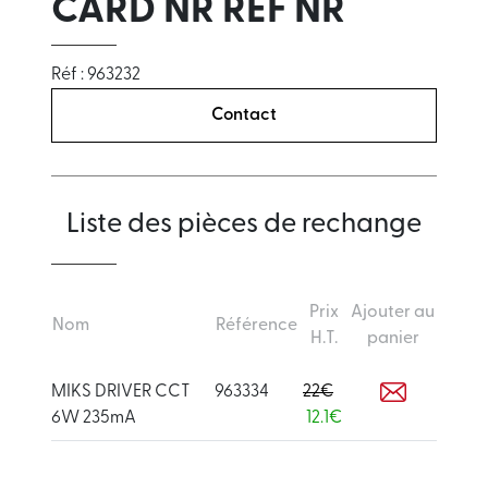
CARD NR REF NR
Réf : 963232
Contact
Liste des pièces de rechange
Prix
Ajouter au
Nom
Référence
H.T.
panier
MIKS DRIVER CCT
963334
22€
6W 235mA
12.1€