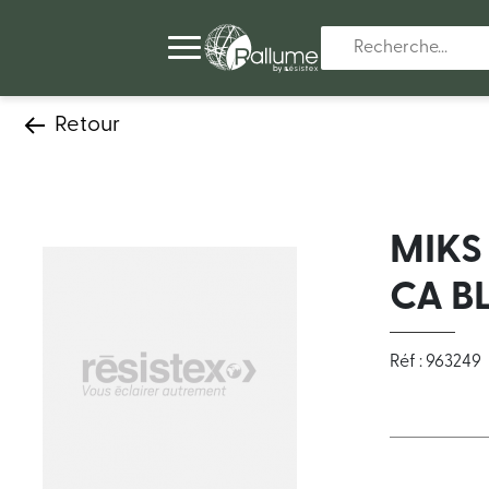
Retour
MIKS
CA B
Réf : 963249