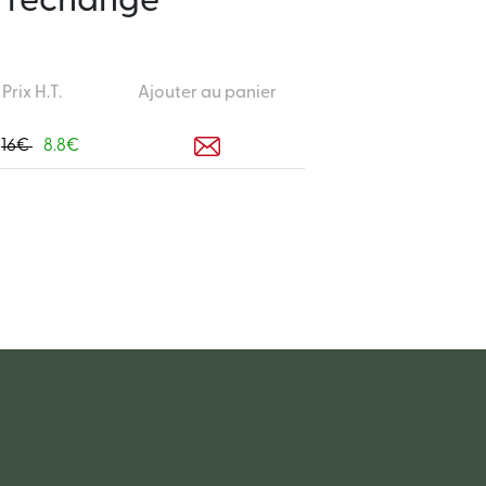
e rechange
Prix H.T.
Ajouter au panier
16€
8.8€