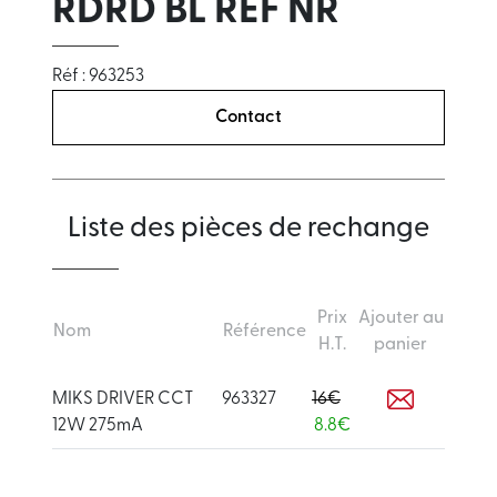
RDRD BL REF NR
Réf : 963253
Contact
Liste des pièces de rechange
Prix
Ajouter au
Nom
Référence
H.T.
panier
MIKS DRIVER CCT
963327
16€
12W 275mA
8.8€