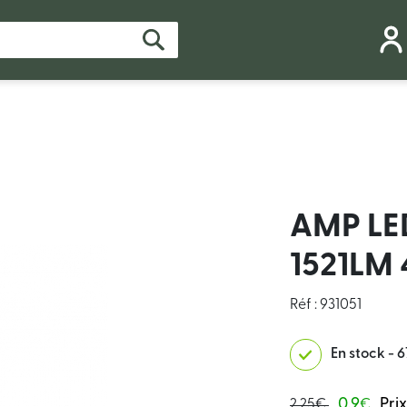
AMP LE
1521LM
Réf : 931051
En stock - 6
0.9
Pri
2.25€
€