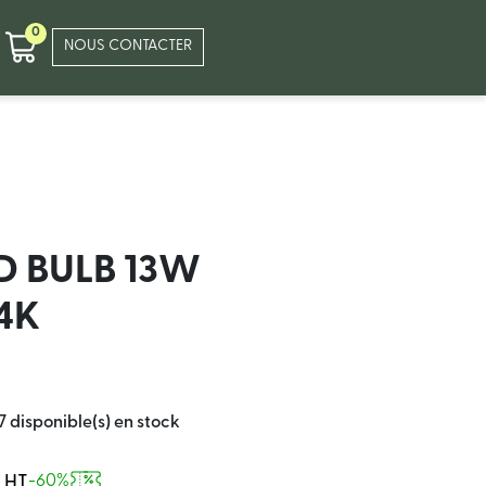
0
NOUS CONTACTER
D BULB 13W
 4K
7 disponible(s) en stock
x HT
-60%