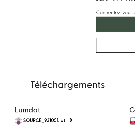
Connectez-vous po
Téléchargements
Lumdat
C
SOURCE_931051.ldt