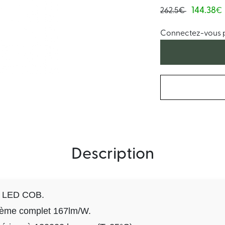
144.38
262.5€
€
Connectez-vous po
Description
ne LED COB.
stème complet 167lm/W.