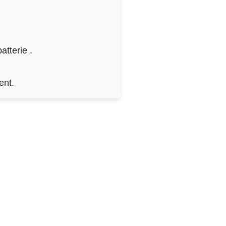
tterie .
ent.