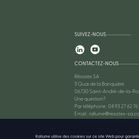
SUIVEZ-NOUS
CONTACTEZ-NOUS
Résistex SA
11 Quai de la Banquière
06730 Saint-André-de-la-R
Une question?
Par téléphone : 04 93 27 62 76
Email :
rallume@resistex-sa.c
Ou consulter notre FAQ
Rallume utilise des cookies sur ce site Web pour garanti