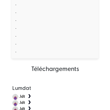
.
.
.
.
.
.
.
Téléchargements
Lumdat
.ldt
.ldt
.ldt