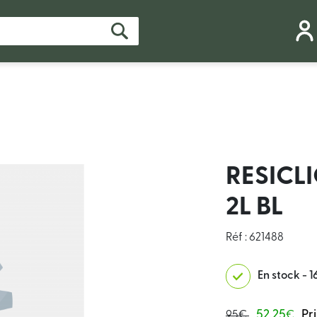
RESICLI
2L BL
Réf : 621488
En stock - 1
52.25
Pr
95€
€