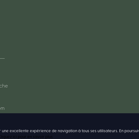
oche
om
r une excellente expérience de navigation à tous ses utilisateurs. En poursui
liquez ici pour en savoir plus