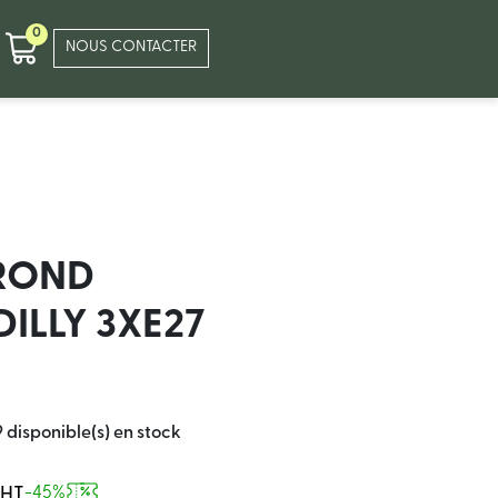
0
NOUS CONTACTER
ROND
DILLY 3XE27
9 disponible(s) en stock
 HT
-45%