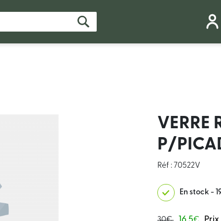
VERRE 
P/PICA
Réf : 70522V
En stock - 1
16.5
Prix
30€
€