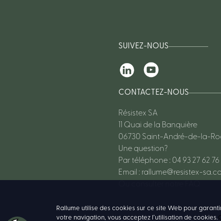
SUIVEZ-NOUS
CONTACTEZ-NOUS
Résistex SA
11 Quai de la Banquière
06730 Saint-André-de-la-R
Une question?
Par téléphone : 04 93 27 62 76
Email :
rallume@resistex-sa.c
Ou consulter notre FAQ
Rallume utilise des cookies sur ce site Web pour garanti
votre navigation, vous acceptez l’utilisation de cookies.
C