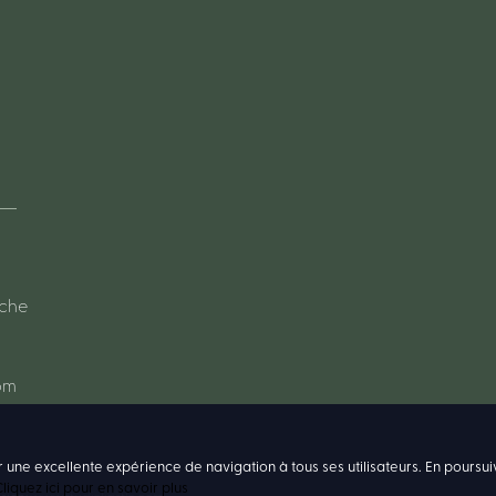
oche
om
r une excellente expérience de navigation à tous ses utilisateurs. En poursui
liquez ici pour en savoir plus