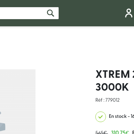
XTREM 
3000K
Réf : 779012
En stock - 1
310.75
565€
€