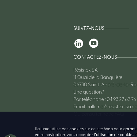
SUIVEZ-NOUS
CONTACTEZ-NOUS
Résistex SA
11 Quai de la Banquière
06730 Saint-André-de-la-R
Une question?
Par téléphone : 04 93 27 62 76
Email :
rallume@resistex-sa.c
Ou consulter notre FAQ
Rallume utilise des cookies sur ce site Web pour garanti
votre navigation, vous acceptez l’utilisation de cookies.
C