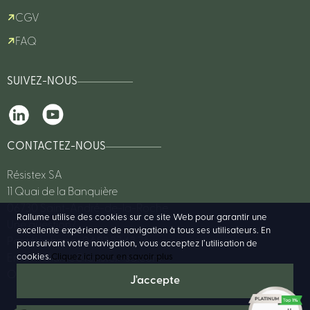
CGV
FAQ
SUIVEZ-NOUS
CONTACTEZ-NOUS
Résistex SA
11 Quai de la Banquière
06730 Saint-André-de-la-Roche
Rallume utilise des cookies sur ce site Web pour garantir une
Une question?
excellente expérience de navigation à tous ses utilisateurs. En
Par téléphone : 04 93 27 62 76
poursuivant votre navigation, vous acceptez l’utilisation de
cookies.
Cliquez ici pour en savoir plus
Email :
rallume@resistex-sa.com
Ou consulter notre FAQ