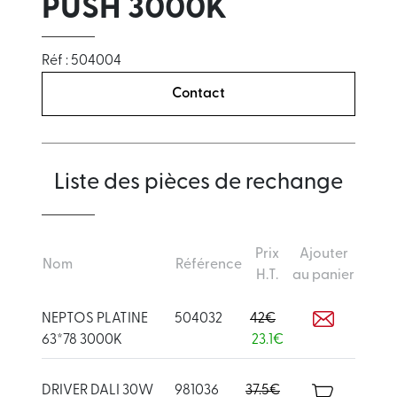
PUSH 3000K
Réf : 504004
Contact
Liste des pièces de rechange
Prix
Ajouter
Nom
Référence
H.T.
au panier
NEPTOS PLATINE
504032
42€
63*78 3000K
23.1€
DRIVER DALI 30W
981036
37.5€