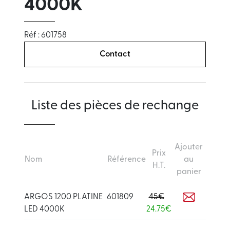
4000K
Réf : 601758
Contact
Liste des pièces de rechange
Ajouter
Prix
Nom
Référence
au
H.T.
panier
ARGOS 1200 PLATINE
601809
45€
LED 4000K
24.75€