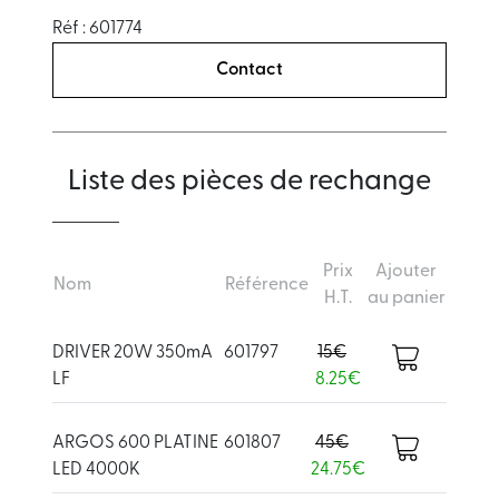
Réf : 601774
Contact
Liste des pièces de rechange
Prix
Ajouter
Nom
Référence
H.T.
au panier
DRIVER 20W 350mA
601797
15€
LF
8.25€
ARGOS 600 PLATINE
601807
45€
LED 4000K
24.75€