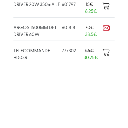
DRIVER 20W 350mA LF
601797
15€
8.25€
ARGOS 1500MM DET
601818
70€
DRIVER 60W
38.5€
TELECOMMANDE
777302
55€
HD03R
30.25€