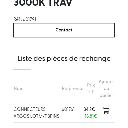
3000K TRAV
Réf : 601791
Contact
Liste des pièces de rechange
Ajouter
Prix
Nom
Référence
au
H.T.
panier
CONNECTEURS
601761
34.2€
ARGOS LOTM/F 3PINS
18.81€