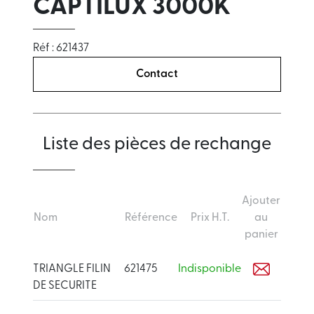
CAPTILUX 3000K
Réf : 621437
Contact
Liste des pièces de rechange
Ajouter
Nom
Référence
Prix H.T.
au
panier
TRIANGLE FILIN
621475
Indisponible
DE SECURITE