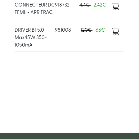
CONNECTEUR DC
918732
4.4€
2.42€
FEML + ARR.TRAC
DRIVER BT5.0
981008
120€
66€
Max45W 350-
1050mA