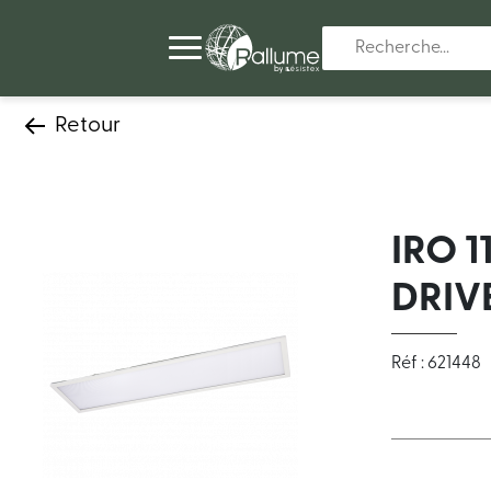
Retour
IRO 
DRIV
Réf : 621448