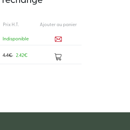
e rechange
Prix H.T.
Ajouter au panier
Indisponible
4.4€
2.42€