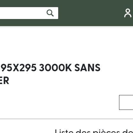
1195X295 3000K SANS
ER