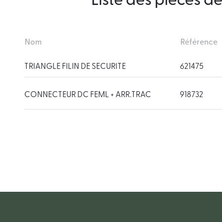
Liste des pièces d
Nom
Référence
TRIANGLE FILIN DE SECURITE
621475
CONNECTEUR DC FEML + ARR.TRAC
918732