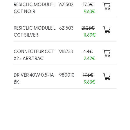
RESICLIC MODULE L
621502
17.5€
CCT NOIR
9.63€
RESICLIC MODULE L
621503
21.25€
CCT SILVER
11.69€
CONNECTEUR CCT
918733
4.4€
X2 + ARR.TRAC
2.42€
DRIVER 40W 0.5-1A
980010
17.5€
BK
9.63€