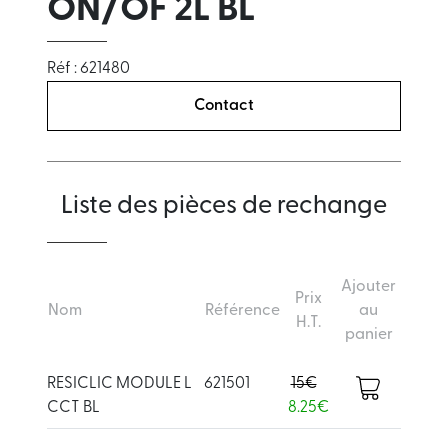
ON/OF 2L BL
Réf : 621480
Contact
Liste des pièces de rechange
Ajouter
Prix
Nom
Référence
au
H.T.
panier
RESICLIC MODULE L
621501
15€
CCT BL
8.25€