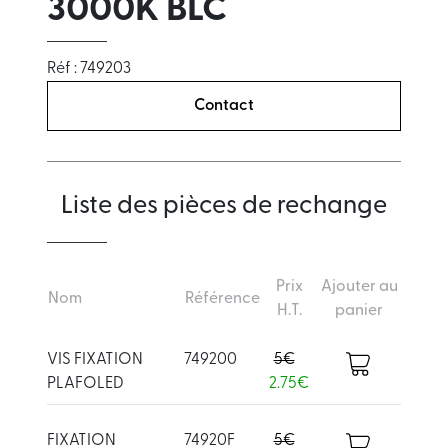
3000K BLC
Réf : 749203
Contact
Liste des pièces de rechange
Prix
Ajouter au
Nom
Référence
H.T.
panier
VIS FIXATION
749200
5€
PLAFOLED
2.75€
FIXATION
74920F
5€