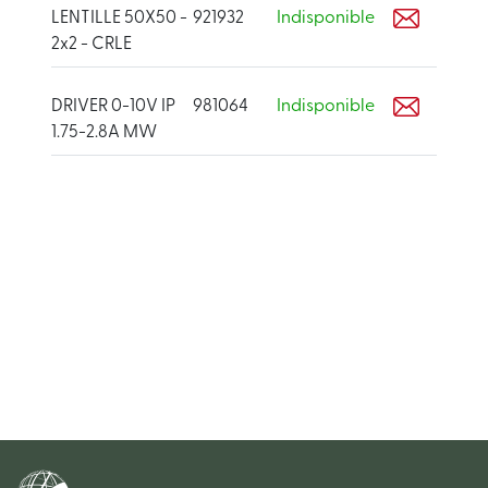
LENTILLE 50X50 -
921932
Indisponible
2x2 - CRLE
DRIVER 0-10V IP
981064
Indisponible
1.75-2.8A MW