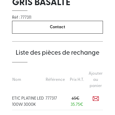
GRIS BASALTE
Réf : 777311
Contact
Liste des pièces de rechange
Ajouter
Nom
Référence
Prix H.T.
au
panier
ETIC PLATINE LED
777317
65€
100W 3000K
35.75€