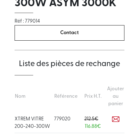
300W ASYM 3000K
Réf : 779014
Contact
Liste des pièces de rechange
Ajouter
Nom
Référence
Prix H.T.
au
panier
XTREM VITRE
779020
212.5€
200-240-300W
116.88€