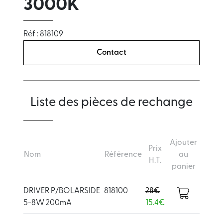
3000K
Réf : 818109
Contact
Liste des pièces de rechange
Ajouter
Prix
Nom
Référence
au
H.T.
panier
DRIVER P/BOLARSIDE
818100
28€
5-8W 200mA
15.4€