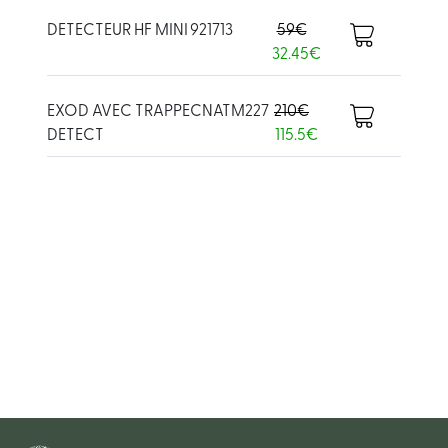
DETECTEUR HF MINI
921713
59€
32.45€
EXOD AVEC TRAPPE
CNATM227
210€
DETECT
115.5€