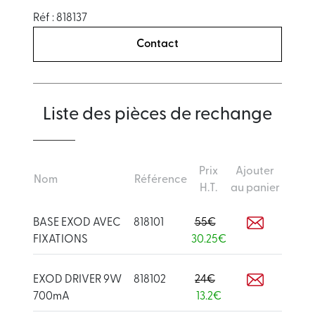
Réf : 818137
Contact
Liste des pièces de rechange
Prix
Ajouter
Nom
Référence
H.T.
au panier
BASE EXOD AVEC
818101
55€
FIXATIONS
30.25€
EXOD DRIVER 9W
818102
24€
700mA
13.2€