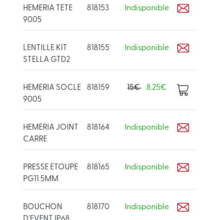
HEMERIA TETE
818153
Indisponible
9005
LENTILLE KIT
818155
Indisponible
STELLA GTD2
HEMERIA SOCLE
818159
15€
8.25€
9005
HEMERIA JOINT
818164
Indisponible
CARRE
PRESSE ETOUPE
818165
Indisponible
PG11 5MM
BOUCHON
818170
Indisponible
D'EVENT IP68