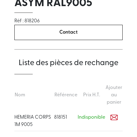
ASYM RAL9005
Réf : 818206
Contact
Liste des pièces de rechange
Ajouter
Nom
Référence
Prix H.T.
au
panier
HEMERIA CORPS
818151
Indisponible
1M 9005