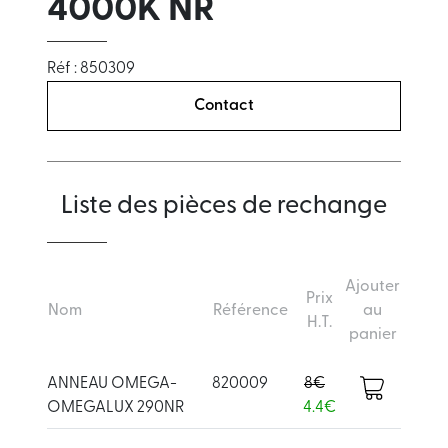
4000K NR
Réf : 850309
Contact
Liste des pièces de rechange
Ajouter
Prix
Nom
Référence
au
H.T.
panier
ANNEAU OMEGA-
820009
8€
OMEGALUX 290NR
4.4€