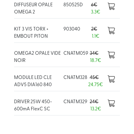
DIFFUSEUR OPALE
850525D
6€
OMEGA 2
3.3€
KIT 3 VIS TORX +
903040
2€
EMBOUT PITON
1.1€
OMEGA2 OPALE VIDE
CNATM059
34€
NOIR
18.7€
MODULE LED CLE
CNATM328
45€
ADV5 DIA160 840
24.75€
DRIVER 25W 450-
CNATM329
24€
600mA FlexC SC
13.2€