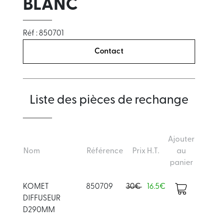
BLANC
Réf : 850701
Contact
Liste des pièces de rechange
Ajouter
Nom
Référence
Prix H.T.
au
panier
KOMET
850709
30€
16.5€
DIFFUSEUR
D290MM