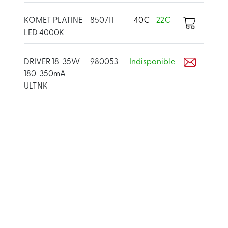
KOMET PLATINE
850711
40€
22€
LED 4000K
DRIVER 18-35W
980053
Indisponible
180-350mA
ULTNK