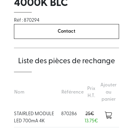
4000K BLC
Réf : 870294
Contact
Liste des pièces de rechange
Ajouter
Prix
Nom
Référence
au
H.T.
panier
STAIRLED MODULE
870286
25€
LED 700mA 4K
13.75€