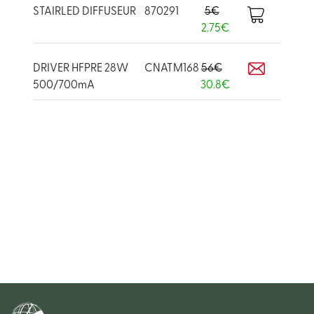
STAIRLED DIFFUSEUR
870291
5€
2.75€
DRIVER HFPRE 28W
CNATM168
56€
500/700mA
30.8€