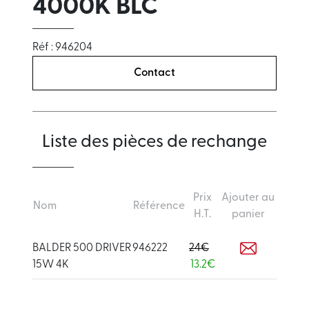
4000K BLC
Réf : 946204
Contact
Liste des pièces de rechange
Prix
Ajouter au
Nom
Référence
H.T.
panier
BALDER 500 DRIVER
946222
24€
15W 4K
13.2€