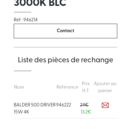
3000K BLC
Réf : 946214
Contact
Liste des pièces de rechange
Prix
Ajouter au
Nom
Référence
H.T.
panier
BALDER 500 DRIVER
946222
24€
15W 4K
13.2€