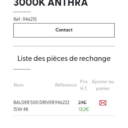
3000K ANTHRA
Réf : 946215
Contact
Liste des pièces de rechange
Prix
Ajouter au
Nom
Référence
H.T.
panier
BALDER 500 DRIVER
946222
24€
15W 4K
13.2€