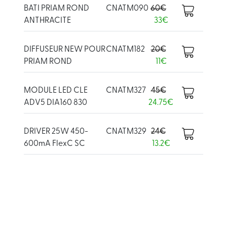
BATI PRIAM ROND
CNATM090
60€
ANTHRACITE
33€
DIFFUSEUR NEW POUR
CNATM182
20€
PRIAM ROND
11€
MODULE LED CLE
CNATM327
45€
ADV5 DIA160 830
24.75€
DRIVER 25W 450-
CNATM329
24€
600mA FlexC SC
13.2€