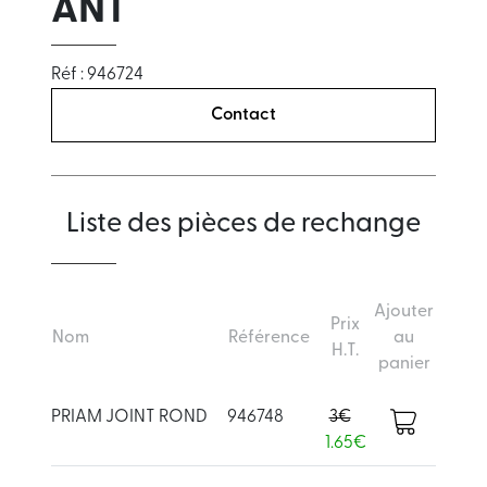
ANT
Réf : 946724
Contact
Liste des pièces de rechange
Ajouter
Prix
Nom
Référence
au
H.T.
panier
PRIAM JOINT ROND
946748
3€
1.65€