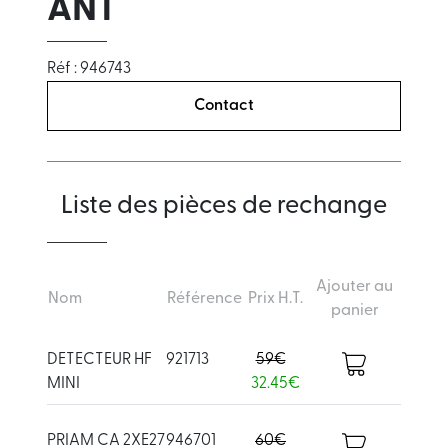
ANT
Réf : 946743
Contact
Liste des pièces de rechange
Ajouter au
Nom
Référence
Prix H.T.
panier
DETECTEUR HF
921713
59€
MINI
32.45€
PRIAM CA 2XE27
946701
60€