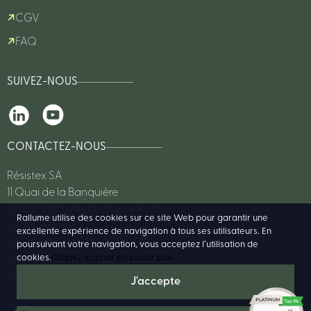
CGV
FAQ
SUIVEZ-NOUS
CONTACTEZ-NOUS
Résistex SA
11 Quai de la Banquière
06730 Saint-André-de-la-Roche
Rallume utilise des cookies sur ce site Web pour garantir une
Une question?
excellente expérience de navigation à tous ses utilisateurs. En
Par téléphone : 04 93 27 62 76
poursuivant votre navigation, vous acceptez l’utilisation de
cookies.
Cliquez ici pour en savoir plus
Email :
rallume@resistex-sa.com
Ou consulter notre FAQ