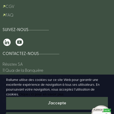
CGV
FAQ
SUIVEZ-NOUS
CONTACTEZ-NOUS
Résistex SA
11 Quai de la Banquière
06730 Saint-André-de-la-Roche
Rallume utilise des cookies sur ce site Web pour garantir une
Une question?
excellente expérience de navigation à tous ses utilisateurs. En
Par téléphone : 04 93 27 62 76
poursuivant votre navigation, vous acceptez l’utilisation de
cookies.
Cliquez ici pour en savoir plus
Email :
rallume@resistex-sa.com
Ou consulter notre FAQ