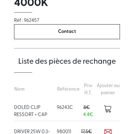
4000K
Réf : 962457
Contact
Liste des pièces de rechange
Prix
Ajouter au
Nom
Référence
H.T.
panier
DOLED CLIP
96243C
8€
RESSORT + CAP
4.4€
DRIVER 25W 0.3-
980011
17.5€