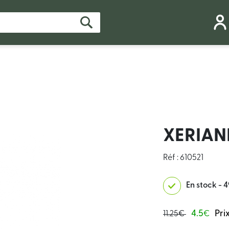
XERIANE
Réf : 610521
En stock - 4
4.5
Pri
11.25€
€