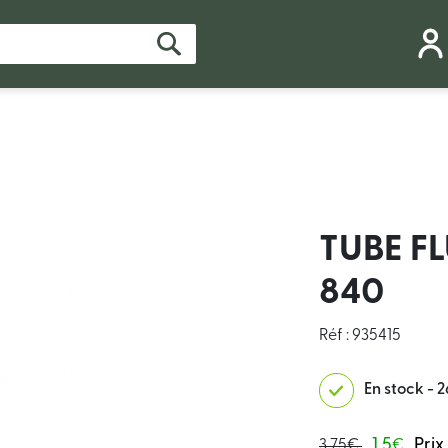
TUBE F
840
Réf : 935415
En stock - 2
1.5
Prix
3.75€
€