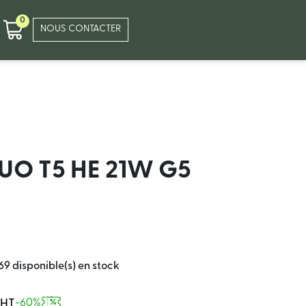
0
NOUS CONTACTER
LUO T5 HE 21W G5
69 disponible(s) en stock
 HT
-60%