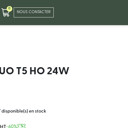
0
NOUS CONTACTER
LUO T5 HO 24W
7 disponible(s) en stock
 HT
-60%