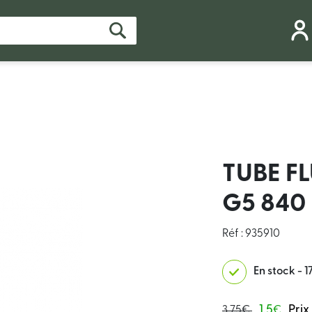
TUBE F
G5 840
Réf : 935910
En stock - 1
1.5
Prix
3.75€
€