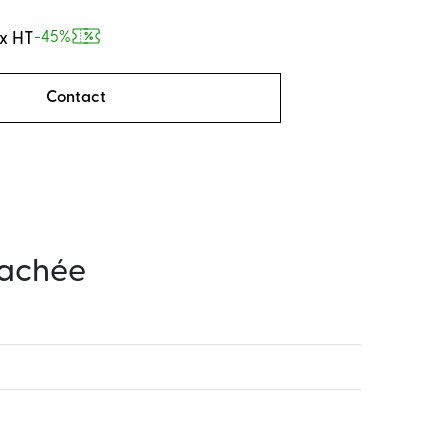
ix HT
-45%
Contact
tachée