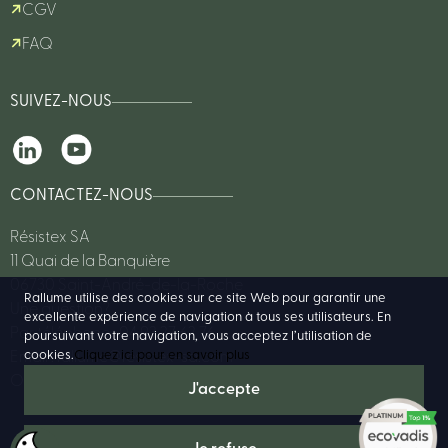
CGV
FAQ
SUIVEZ-NOUS
CONTACTEZ-NOUS
Résistex SA
11 Quai de la Banquière
06730 Saint-André-de-la-Roche
Rallume utilise des cookies sur ce site Web pour garantir une
Une question?
excellente expérience de navigation à tous ses utilisateurs. En
Par téléphone : 04 93 27 62 76
poursuivant votre navigation, vous acceptez l’utilisation de
cookies.
Cliquez ici pour en savoir plus
Email :
rallume@resistex-sa.com
Ou consulter notre FAQ