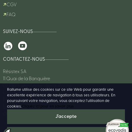
CGV
FAQ
SUIVEZ-NOUS
CONTACTEZ-NOUS
Résistex SA
11 Quai de la Banquière
06730 Saint-André-de-la-Roche
Rallume utilise des cookies sur ce site Web pour garantir une
Une question?
excellente expérience de navigation à tous ses utilisateurs. En
Par téléphone : 04 93 27 62 76
poursuivant votre navigation, vous acceptez l’utilisation de
cookies.
Cliquez ici pour en savoir plus
Email :
rallume@resistex-sa.com
Ou consulter notre FAQ